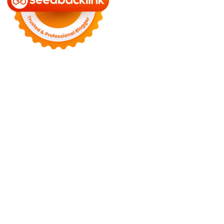
Motors
Anunk Blog
Azur Teknik
Delapan Tujuh
Image Fiver
Kimcel
Lanka Phone
Doronix
Hey Go Girl
Lace Mamba
Polliwog
Spond
Subito Technology
Wiki Figures
Neko Yamada
Foshan
Yewang
Plaber Store
Zero Modal
Take Ni Bo
Accela Navi
Dframe
Works
Hilde Heim
Wadimhiri
Ants INC
Passengers Online
Quoc
Dat Travel
Albayt Al-Fakhir
Auto Papa
Avatron Park
Astro Sabina
Blog Dalara
Twurn
Epi Mundo
Kata Kahama
Salafiyat
Iklan Ceria
W Blogers
Yamato Grace
Islamu Deni
Mehru Blog
Swa Berita
Olivia Toja
Melisa Chaib
Yurora
Meta Online
Kata Bijak
Mitha
Mbah Sinopsis
Jogjis
Jays South
Fresta
April WEB
Wani Sinso
Aladde
Slaggert
My Hit Radio
Sambal Mama
Utama Indo
KP Info
Aidax
Hy Connect
Estenad
Hamakoi
Jasa Buat Surat
Moots
Clothing
Virtual Panic
Nurse Husain
Sulastri
Shoh WEB
Zombie
Net
Novo Tech Online
Hojalero
Mery & Marina
Eien Blog
Sallad
WF Sofiq
Mister Dimitri
Rekonstruksi
Ago Show
Hidup Mulia
China Mobile Magazine
Rach Miller
Laguras
Exels
Kart Book
Gloture
SPP Online
Smiley Feed
Adrian Orbai
Erika Smith
The