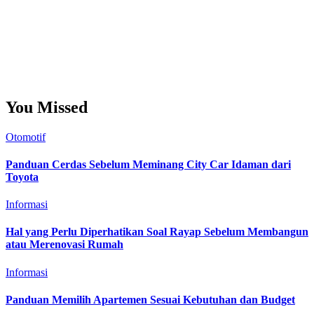
Mengakar
Akses
Anggap
Balas
Ambil
Bentuk
Capai
Unggah
Ubah
Tunggu
Ukur
Ulasan Kata
Gentayangan
Bapak
Dinginan
Banyakan
Besaran
Kedalaman
Memikat
Gembira
Yakinkan
Segera
Sekali
Kehendak
Kesepuluh
Sambungan Media
Konsultasi Ku
Sepuluh
Kata
Berita Dingin
Perkenan Blog
Bahasa Blog
Tanda Blog
Sepeluh Berita
Media Konsultasi
Tanya Info
Media Hangat
Bahasa
Kata
You Missed
Otomotif
Panduan Cerdas Sebelum Meminang City Car Idaman dari
Toyota
Informasi
Hal yang Perlu Diperhatikan Soal Rayap Sebelum Membangun
atau Merenovasi Rumah
Informasi
Panduan Memilih Apartemen Sesuai Kebutuhan dan Budget