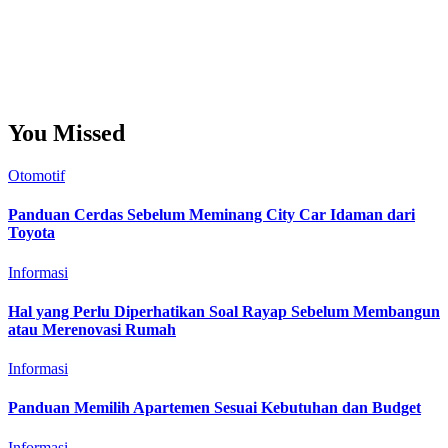
Tunggu
Ukur
Ulasan Kata
Gentayangan
Bapak
Dinginan
Banyakan
Besaran
Kedalaman
Memikat
Gembira
Yakinkan
Segera
Sekali
Kehendak
Kesepuluh
Sambungan Media
Konsultasi Ku
Sepuluh
Kata
Berita Dingin
Perkenan Blog
Bahasa Blog
Tanda Blog
Sepeluh Berita
Media Konsultasi
Tanya Info
Media Hangat
Bahasa
Kata
You Missed
Otomotif
Panduan Cerdas Sebelum Meminang City Car Idaman dari
Toyota
Informasi
Hal yang Perlu Diperhatikan Soal Rayap Sebelum Membangun
atau Merenovasi Rumah
Informasi
Panduan Memilih Apartemen Sesuai Kebutuhan dan Budget
Informasi