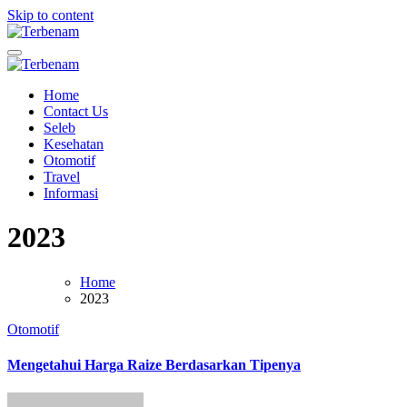
Skip to content
Terbenam
Blog terbenam senja
Terbenam
Blog terbenam senja
Home
Contact Us
Seleb
Kesehatan
Otomotif
Travel
Informasi
2023
Home
2023
Otomotif
Mengetahui Harga Raize Berdasarkan Tipenya