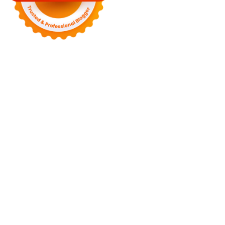
Motors
Anunk Blog
Azur Teknik
Delapan Tujuh
Image Fiver
Kimcel
Lanka Phone
Doronix
Hey Go Girl
Lace Mamba
Polliwog
Spond
Subito Technology
Wiki Figures
Neko Yamada
Foshan
Yewang
Plaber Store
Zero Modal
Take Ni Bo
Accela Navi
Dframe
Works
Hilde Heim
Wadimhiri
Ants INC
Passengers Online
Quoc
Dat Travel
Albayt Al-Fakhir
Auto Papa
Avatron Park
Astro Sabina
Blog Dalara
Twurn
Epi Mundo
Kata Kahama
Salafiyat
Iklan Ceria
W Blogers
Yamato Grace
Islamu Deni
Mehru Blog
Swa Berita
Olivia Toja
Melisa Chaib
Yurora
Meta Online
Kata Bijak
Mitha
Mbah Sinopsis
Jogjis
Jays South
Fresta
April WEB
Wani Sinso
Aladde
Slaggert
My Hit Radio
Sambal Mama
Utama Indo
KP Info
Aidax
Hy Connect
Estenad
Hamakoi
Jasa Buat Surat
Moots
Clothing
Virtual Panic
Nurse Husain
Sulastri
Shoh WEB
Zombie
Net
Novo Tech Online
Hojalero
Mery & Marina
Eien Blog
Sallad
WF Sofiq
Mister Dimitri
Rekonstruksi
Ago Show
Hidup Mulia
China Mobile Magazine
Rach Miller
Laguras
Exels
Kart Book
Gloture
SPP Online
Smiley Feed
Adrian Orbai
Erika Smith
The
Pine Second
Mega Tronixing
Segura Host
Tengda Bio
Hooker Tea
Temufi
Kujira Film
Amar Lue
Kare Emi
Ane Shiwaya
Pouya Web