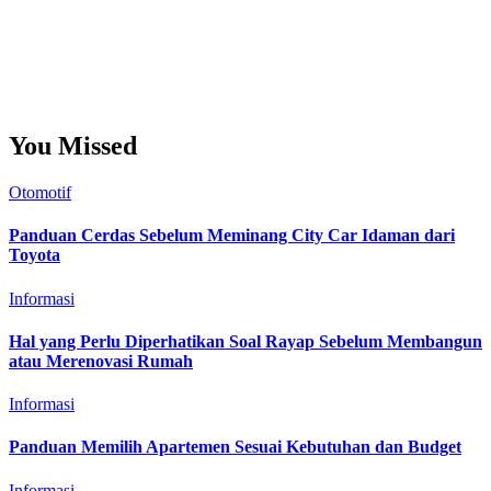
Tunggu
Ukur
Ulasan Kata
Gentayangan
Bapak
Dinginan
Banyakan
Besaran
Kedalaman
Memikat
Gembira
Yakinkan
Segera
Sekali
Kehendak
Kesepuluh
Sambungan Media
Konsultasi Ku
Sepuluh
Kata
Berita Dingin
Perkenan Blog
Bahasa Blog
Tanda Blog
Sepeluh Berita
Media Konsultasi
Tanya Info
Media Hangat
Bahasa
Kata
You Missed
Otomotif
Panduan Cerdas Sebelum Meminang City Car Idaman dari
Toyota
Informasi
Hal yang Perlu Diperhatikan Soal Rayap Sebelum Membangun
atau Merenovasi Rumah
Informasi
Panduan Memilih Apartemen Sesuai Kebutuhan dan Budget
Informasi