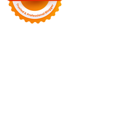
Motors
Anunk Blog
Azur Teknik
Delapan Tujuh
Image Fiver
Kimcel
Lanka Phone
Doronix
Hey Go Girl
Lace Mamba
Polliwog
Spond
Subito Technology
Wiki Figures
Neko Yamada
Foshan
Yewang
Plaber Store
Zero Modal
Take Ni Bo
Accela Navi
Dframe
Works
Hilde Heim
Wadimhiri
Ants INC
Passengers Online
Quoc
Dat Travel
Albayt Al-Fakhir
Auto Papa
Avatron Park
Astro Sabina
Blog Dalara
Twurn
Epi Mundo
Kata Kahama
Salafiyat
Iklan Ceria
W Blogers
Yamato Grace
Islamu Deni
Mehru Blog
Swa Berita
Olivia Toja
Melisa Chaib
Yurora
Meta Online
Kata Bijak
Mitha
Mbah Sinopsis
Jogjis
Jays South
Fresta
April WEB
Wani Sinso
Aladde
Slaggert
My Hit Radio
Sambal Mama
Utama Indo
KP Info
Aidax
Hy Connect
Estenad
Hamakoi
Jasa Buat Surat
Moots
Clothing
Virtual Panic
Nurse Husain
Sulastri
Shoh WEB
Zombie
Net
Novo Tech Online
Hojalero
Mery & Marina
Eien Blog
Sallad
WF Sofiq
Mister Dimitri
Rekonstruksi
Ago Show
Hidup Mulia
China Mobile Magazine
Rach Miller
Laguras
Exels
Kart Book
Gloture
SPP Online
Smiley Feed
Adrian Orbai
Erika Smith
The
Pine Second
Mega Tronixing
Segura Host
Tengda Bio
Hooker Tea
Temufi
Kujira Film
Amar Lue
Kare Emi
Ane Shiwaya
Pouya Web