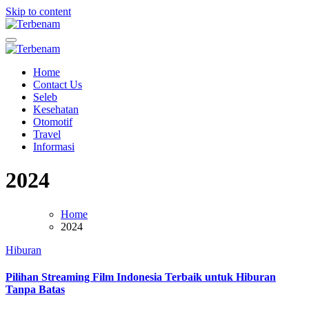
Skip to content
Terbenam
Blog terbenam senja
Terbenam
Blog terbenam senja
Home
Contact Us
Seleb
Kesehatan
Otomotif
Travel
Informasi
2024
Home
2024
Hiburan
Pilihan Streaming Film Indonesia Terbaik untuk Hiburan
Tanpa Batas